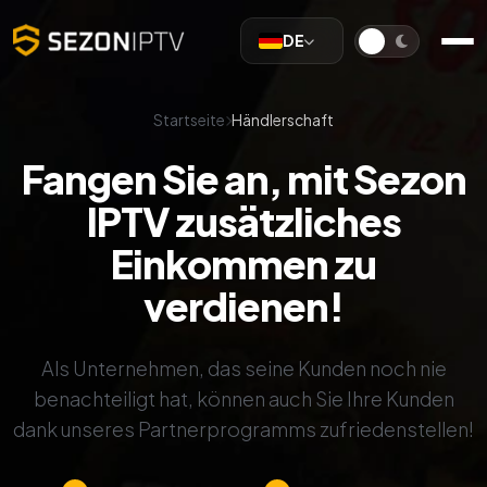
DE
Startseite
Händlerschaft
Fangen Sie an, mit Sezon
IPTV zusätzliches
Einkommen zu
verdienen!
Als Unternehmen, das seine Kunden noch nie
benachteiligt hat, können auch Sie Ihre Kunden
dank unseres Partnerprogramms zufriedenstellen!