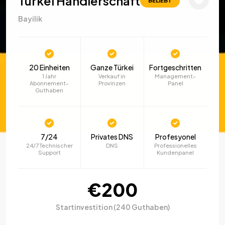
Türkei Händlerschaft
BELIEBT
Bayilik
20 Einheiten
Ganze Türkei
Fortgeschritten
1 Jahr
Verkauf in
Management-
Abonnement-
Provinzen
Panel
Guthaben
7/24
Privates DNS
Profesyonel
24/7 Technischer
DNS
Professionelles
Support
Kundenpanel
€200
Startinvestition (240 Guthaben)