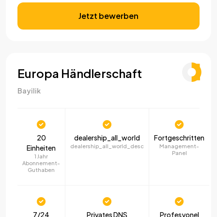
Jetzt bewerben
Europa Händlerschaft
Bayilik
20
dealership_all_world
Fortgeschritten
dealership_all_world_desc
Management-
Einheiten
Panel
1 Jahr
Abonnement-
Guthaben
7/24
Privates DNS
Profesyonel