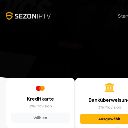
Star
Kreditkarte
Banküberweisun
3% Provision
3% Provision
Wählen
Ausgewählt