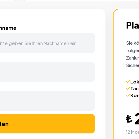
Pla
hname
Sie k
folge
Zahlu
Sicher
Lok
Tau
Kom
₺
len
12 Mo