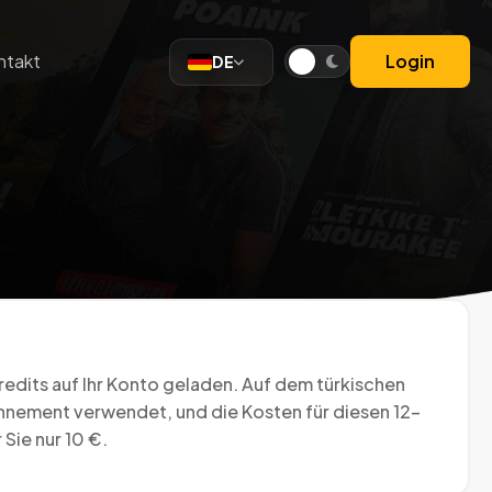
ntakt
Login
DE
redits auf Ihr Konto geladen. Auf dem türkischen
onnement verwendet, und die Kosten für diesen 12-
ie nur 10 €.