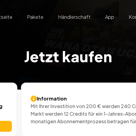
tseite
Pakete
Händlerschaft
App
Ko
Jetzt kaufen
Information
Mit Ihrer Investition von 200 € werden 240 C
g
Markt werden 12 Credits für ein 1-Jahres-Ab
monatigen Abonnementprozess betragen für S