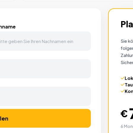
Pla
hname
Sie k
folge
Zahlu
Sicher
Lok
Tau
Kom
€
len
6 Mon