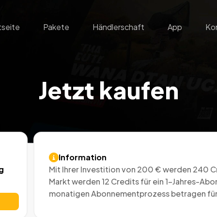
tseite
Pakete
Händlerschaft
App
Ko
Jetzt kaufen
Information
Mit Ihrer Investition von 200 € werden 240 C
g
Markt werden 12 Credits für ein 1-Jahres-Ab
monatigen Abonnementprozess betragen für S