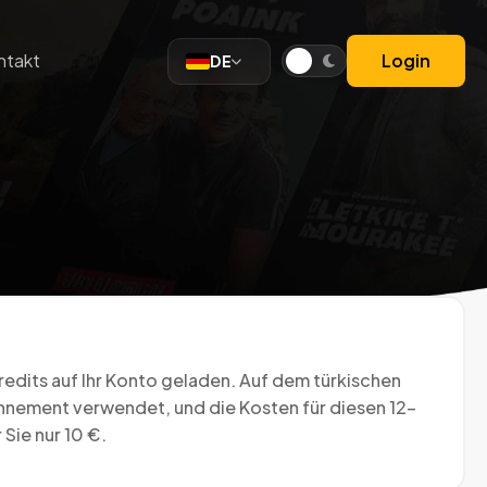
ntakt
Login
DE
redits auf Ihr Konto geladen. Auf dem türkischen
onnement verwendet, und die Kosten für diesen 12-
ie nur 10 €.