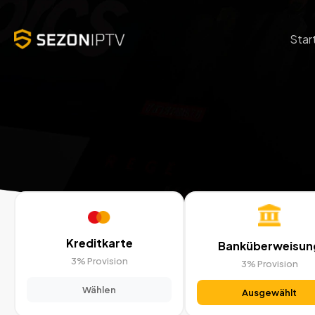
Star
Kreditkarte
Banküberweisun
3% Provision
3% Provision
Wählen
Ausgewählt