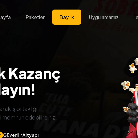
ayfa
Paketler
Bayilik
Uygulamamız
İl
Ek Kazanç
ayın!
rak iş ortaklığı
i memnun edebilirsiniz!
Güvenilir Altyapı