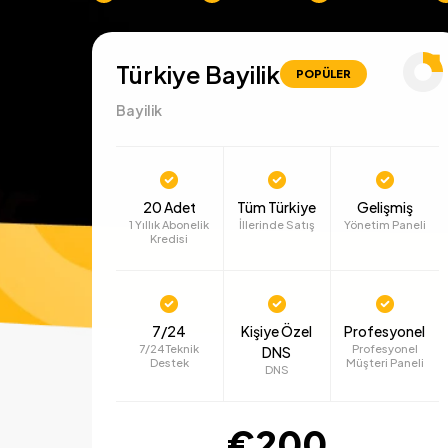
Türkiye Bayilik
POPÜLER
Bayilik
20 Adet
Tüm Türkiye
Gelişmiş
1 Yıllık Abonelik
İllerinde Satış
Yönetim Paneli
Kredisi
7/24
Kişiye Özel
Profesyonel
7/24 Teknik
Profesyonel
DNS
Destek
Müşteri Paneli
DNS
€200