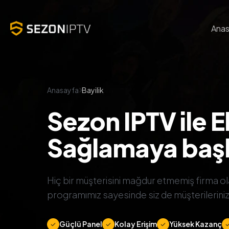
Anas
Anasayfa
Bayilik
Sezon IPTV ile 
Sağlamaya başl
Hiç bir müşterisini mağdur etmemiş firma ola
programımız sayesinde siz de müşterileriniz
Güçlü Panel
Kolay Erişim
Yüksek Kazanç