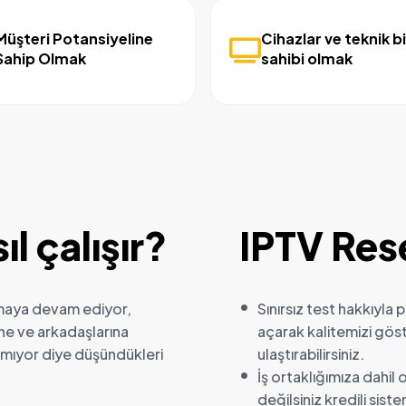
Müşteri Potansiyeline
Cihazlar ve teknik bi
Sahip Olmak
sahibi olmak
ıl çalışır?
IPTV Rese
olmaya devam ediyor,
Sınırsız test hakkıyla
rine ve arkadaşlarına
açarak kalitemizi göst
nmıyor diye düşündükleri
ulaştırabilirsiniz.
İş ortaklığımıza dahi
değilsiniz kredili sist