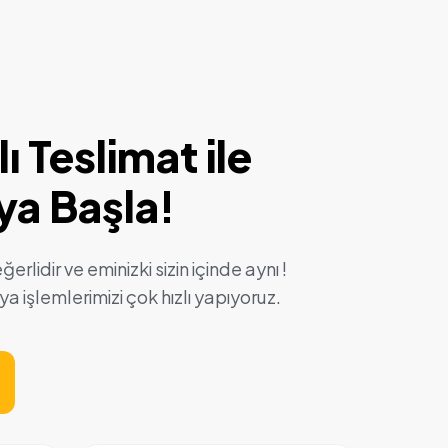
ı Teslimat ile
a Başla!
rlidir ve eminizki sizin içinde aynı !
a işlemlerimizi çok hızlı yapıyoruz.