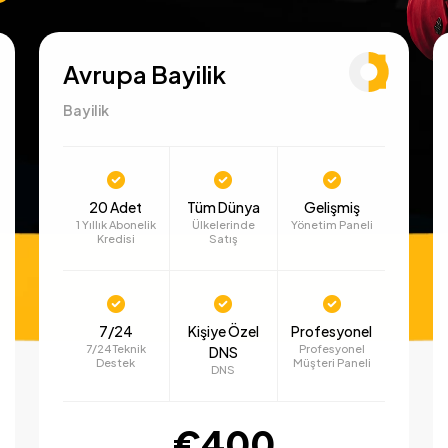
Avrupa Bayilik
Bayilik
20 Adet
Tüm Dünya
Gelişmiş
1 Yıllık Abonelik
Ülkelerinde
Yönetim Paneli
Kredisi
Satış
7/24
Kişiye Özel
Profesyonel
7/24 Teknik
Profesyonel
DNS
Destek
Müşteri Paneli
DNS
€400