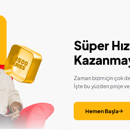
Süper Hızl
Kazanmay
Zaman bizim için çok değe
İşte bu yüzden proje vey
Hemen Başla