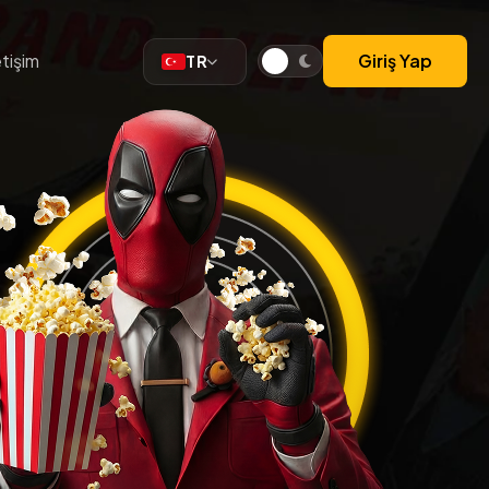
etişim
Giriş Yap
TR