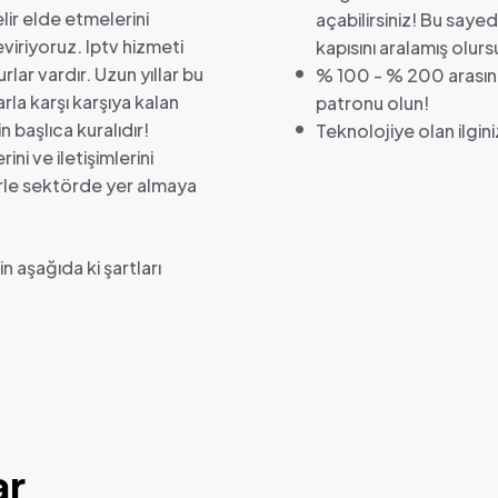
lir elde etmelerini
açabilirsiniz! Bu say
viriyoruz. Iptv hizmeti
kapısını aralamış olur
lar vardır. Uzun yıllar bu
% 100 - % 200 arasında 
la karşı karşıya kalan
patronu olun!
n başlıca kuralıdır!
Teknolojiye olan ilginiz
ni ve iletişimlerini
erle sektörde yer almaya
n aşağıda ki şartları
ar