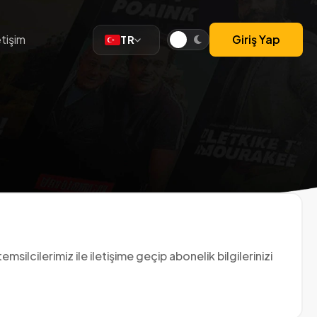
etişim
Giriş Yap
TR
msilcilerimiz ile iletişime geçip abonelik bilgilerinizi